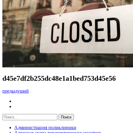
d45e7df2b255dc48e1a1bed753d45e56
предыдущий
Администрация поликлиники
Адресная схема терапевтических участков