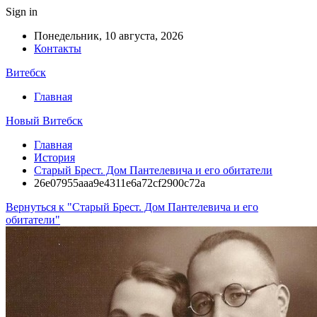
Sign in
Понедельник, 10 августа, 2026
Контакты
Витебск
Главная
Новый Витебск
Главная
История
Старый Брест. Дом Пантелевича и его обитатели
26e07955aaa9e4311e6a72cf2900c72a
Вернуться к "Старый Брест. Дом Пантелевича и его
обитатели"