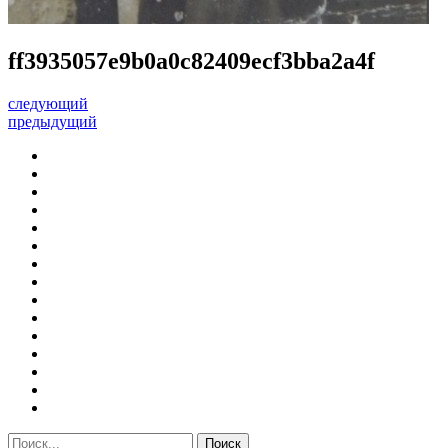
ff3935057e9b0a0c82409ecf3bba2a4f
следующий
предыдущий