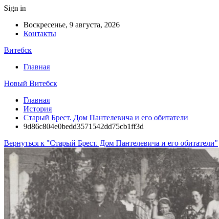
Sign in
Воскресенье, 9 августа, 2026
Контакты
Витебск
Главная
Новый Витебск
Главная
История
Старый Брест. Дом Пантелевича и его обитатели
9d86c804e0bedd3571542dd75cb1ff3d
Вернуться к "Старый Брест. Дом Пантелевича и его обитатели"