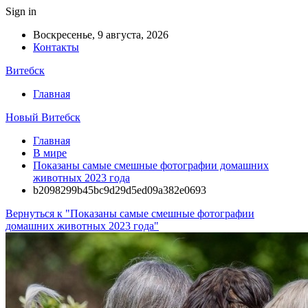
Sign in
Воскресенье, 9 августа, 2026
Контакты
Витебск
Главная
Новый Витебск
Главная
В мире
Показаны самые смешные фотографии домашних
животных 2023 года
b2098299b45bc9d29d5ed09a382e0693
Вернуться к "Показаны самые смешные фотографии
домашних животных 2023 года"