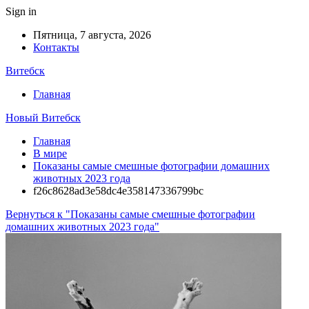
Sign in
Пятница, 7 августа, 2026
Контакты
Витебск
Главная
Новый Витебск
Главная
В мире
Показаны самые смешные фотографии домашних
животных 2023 года
f26c8628ad3e58dc4e358147336799bc
Вернуться к "Показаны самые смешные фотографии
домашних животных 2023 года"