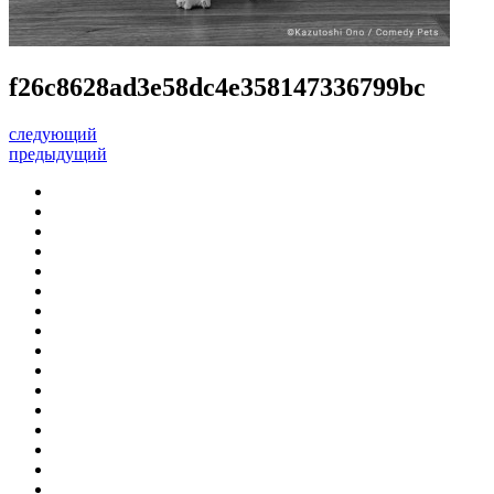
f26c8628ad3e58dc4e358147336799bc
следующий
предыдущий