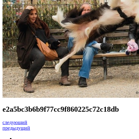
e2a5bc3b6b9f77cc9f860225c72c18db
следующий
предыдущий