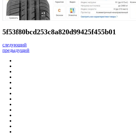
5f53f80bcd253c8a820d99425f455b01
следующий
предыдущий