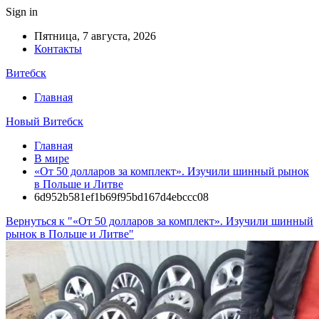
Sign in
Пятница, 7 августа, 2026
Контакты
Витебск
Главная
Новый Витебск
Главная
В мире
«От 50 долларов за комплект». Изучили шинный рынок
в Польше и Литве
6d952b581ef1b69f95bd167d4ebccc08
Вернуться к "«От 50 долларов за комплект». Изучили шинный
рынок в Польше и Литве"