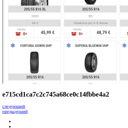
e715cd1ca7c2c745a68ce0c14fbbe4a2
следующий
предыдущий